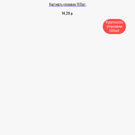
Кратность упаковки 168шт.
р.
14,29
Кратность
упаковки
300шт.​