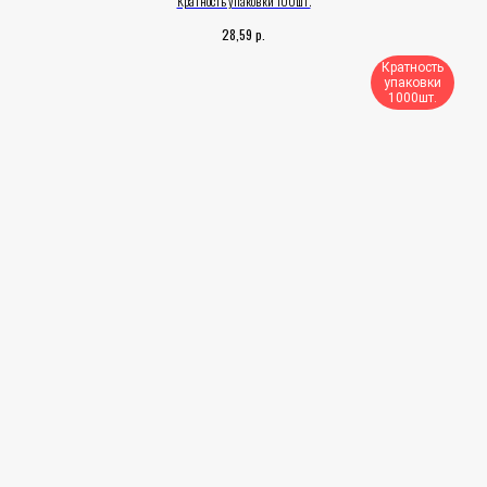
Кратность упаковки 100шт.
р.
28,59
Кратность
упаковки
1000шт.​