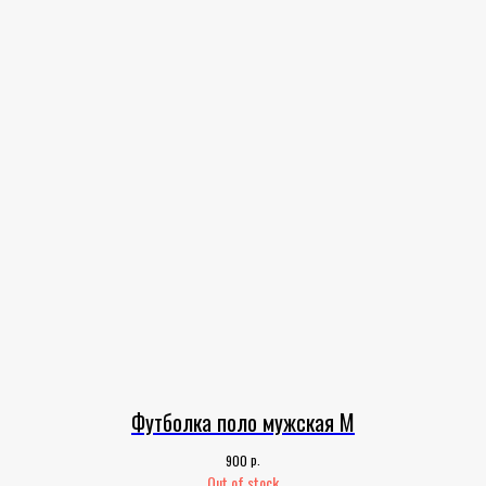
Футболка поло мужская M
р.
900
Out of stock