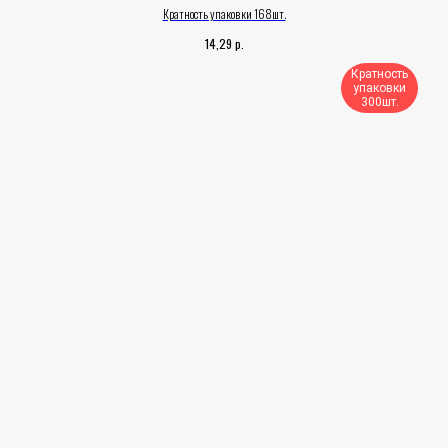
Кратность упаковки 168шт.
р.
14,29
Кратность
упаковки
300шт.​