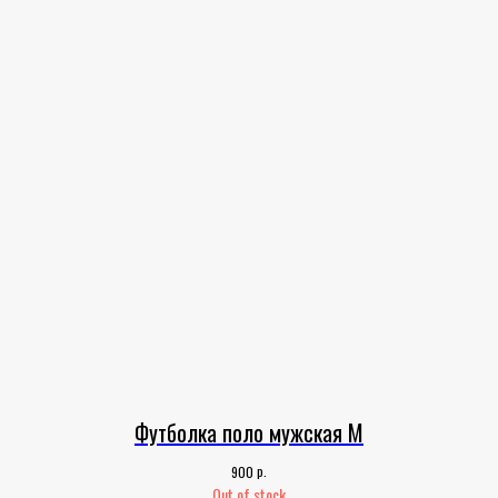
Футболка поло мужская M
р.
900
Out of stock