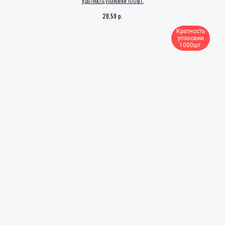
Кратность упаковки 100шт.
р.
28,59
Кратность
упаковки
1000шт.​