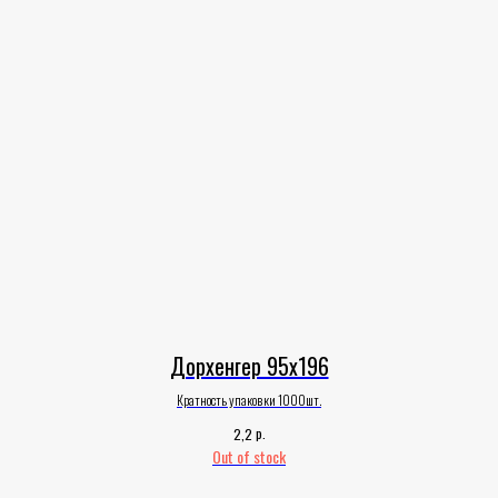
Дорхенгер 95х196
Кратность упаковки 1000шт.
р.
2,2
Out of stock