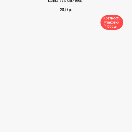
Кратность упаковки 100шт.
р.
28,59
Кратность
упаковки
1000шт.​