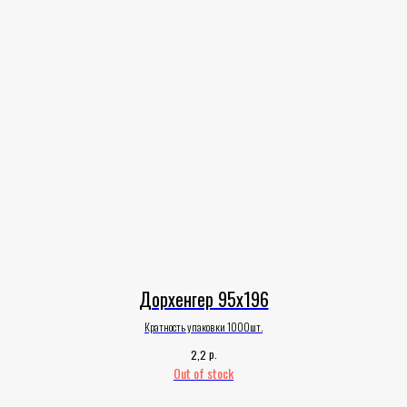
Дорхенгер 95х196
Кратность упаковки 1000шт.
р.
2,2
Out of stock