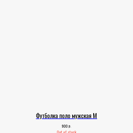
Футболка поло мужская M
р.
900
Out of stock