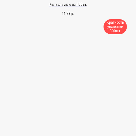
Кратность упаковки 168шт.
р.
14,29
Кратность
упаковки
300шт.​