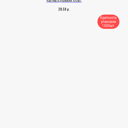
Кратность упаковки 100шт.
р.
28,59
Кратность
упаковки
1000шт.​