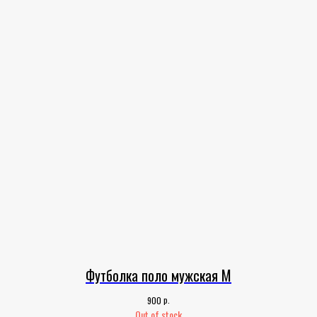
Футболка поло мужская M
р.
900
Out of stock