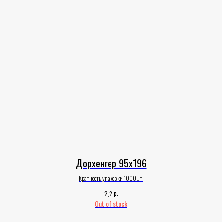
Дорхенгер 95х196
Кратность упаковки 1000шт.
р.
2,2
Out of stock