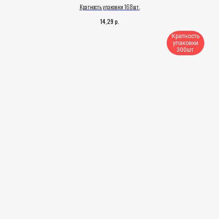
Кратность упаковки 168шт.
р.
14,29
Кратность
упаковки
300шт.​